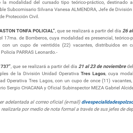
 la modalidad del cursado tipo teórico-práctico
,
destinado a 
ble Subcomisario Silvana Vanesa ALMENDRA, Jefe de División 
de Protección Civil.
ASTON TONFA POLICIAL”
, que se realizará a partir del día
26 a
el 17ma. de Bomberos, cuya modalidad es presencial, teórico-pr
 con un cupo de veintidós (22) vacantes, distribuidos en 
 Policía PARRAS Leonardo.-
.737”
, que se realizará a partir del día
21 al 23 de noviembre
del
ples de la División Unidad Operativa
Tres Lagos
, cuya modali
idad Operativa Tres Lagos, con un cupo de once (11) vacantes, 
io Sergio CHACANA y Oficial Subinspector MEZA Gabriel Alcid
er adelantada al correo oficial (e-mail)
divespecialidadespolzs
n realizarla por medio de nota formal a través de sus jefes de de