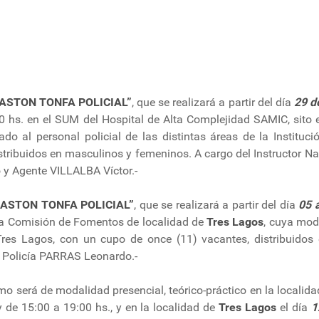
ASTON TONFA POLICIAL”
, que se realizará a partir del día
29 d
.00 hs. en el SUM del Hospital de Alta Complejidad SAMIC, sit
ado al personal policial de las distintas áreas de la Instituc
distribuidos en masculinos y femeninos. A cargo del Instructor
o y Agente VILLALBA Víctor.-
ASTON TONFA POLICIAL”
, que se realizará a partir del día
05 
 la Comisión de Fomentos de localidad de
Tres Lagos
, cuya moda
 Tres Lagos, con un cupo de once (11) vacantes, distribuidos
 Policía PARRAS Leonardo.-
smo será de modalidad presencial, teórico-práctico en la localid
y de 15:00 a 19:00 hs., y en la localidad de
Tres Lagos
el día
1